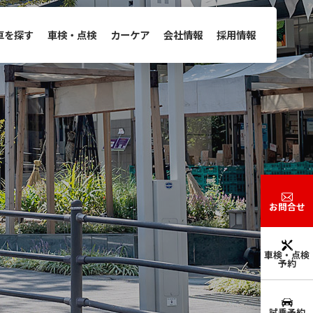
車を探す
車検・点検
カーケア
会社情報
採用情報
お問合せ
車検・点検
予約
試乗予約