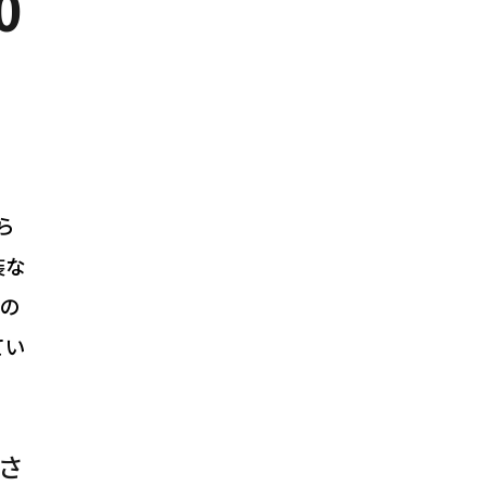
0
ら
装な
の
てい
さ