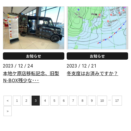
お知らせ
お知らせ
2023 / 12 / 24
2023 / 12 / 21
本地ケ原店移転記念、旧型
冬支度はお済みですか？
N-BOX残少な･･･
...
<
1
2
3
4
5
6
7
8
9
10
17
>